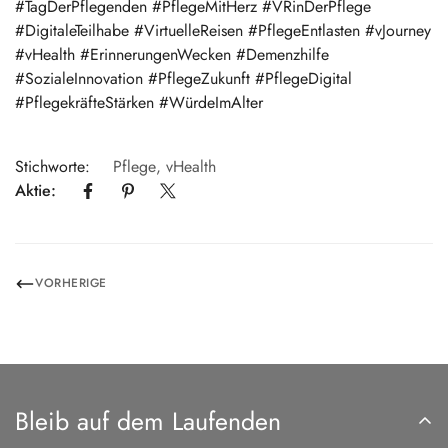
#TagDerPflegenden #PflegeMitHerz #VRinDerPflege
#DigitaleTeilhabe #VirtuelleReisen #PflegeEntlasten #vJourney
#vHealth #ErinnerungenWecken #Demenzhilfe
#SozialeInnovation #PflegeZukunft #PflegeDigital
#PflegekräfteStärken #WürdeImAlter
Stichworte:
Pflege
,
vHealth
Aktie:
VORHERIGE
Bleib auf dem Laufenden