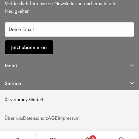
Melde dich für unseren Newsletter an und erhalte alle
Neuigkeiten
Jetzt abonnieren
Menü
Home
Service
Aktuelles
Suchen
Über uns
© vJourney GmbH
FAQ
Jetzt buchen
Kontaktformular
Über uns
Datenschutz
AGB
Impressum
Produkte
Aktuelles
0