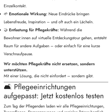
Einzelkontakt.
🌱
Emotionale Wirkung:
Neue Eindrücke bringen
Lebensfreude, Inspiration – und oft auch ein Lächeln.
🤝
Entlastung für Pflegekräfte:
Während die
Bewohner:innen auf virtuelle Entdeckungstour gehen, entsteht
Confirm your age
Raum für andere Aufgaben – oder einfach für eine kurze
Verschnaufpause.
Are you 18 years old or older?
Wir möchten Pflegekräfte nicht ersetzen, sondern
unterstützen.
No, I'm not
Yes, I am
Mit einer Lösung, die nicht einfordert – sondern gibt.
🛋️ Pflegeeinrichtungen
aufgepasst: Jetzt kostenlos testen
Zum Tag der Pflegenden laden wir alle Pflegeeinrichtungen,